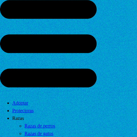
Adoptar
Protectoras
Razas
Razas de perros
Razas de gatos