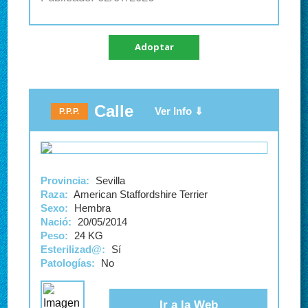
Adoptar
Calle
P.P.P.
Provincia:
Sevilla
Raza:
American Staffordshire Terrier
Sexo:
Hembra
Nació:
20/05/2014
Peso:
24 KG
Esterilizad@:
Sí
Patologías:
No
Ir a la Web