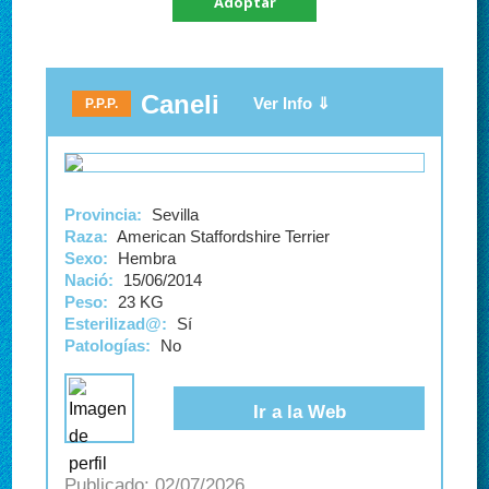
Adoptar
Caneli
P.P.P.
Provincia:
Sevilla
Raza:
American Staffordshire Terrier
Sexo:
Hembra
Nació:
15/06/2014
Peso:
23 KG
Esterilizad@:
Sí
Patologías:
No
Ir a la Web
02/07/2026