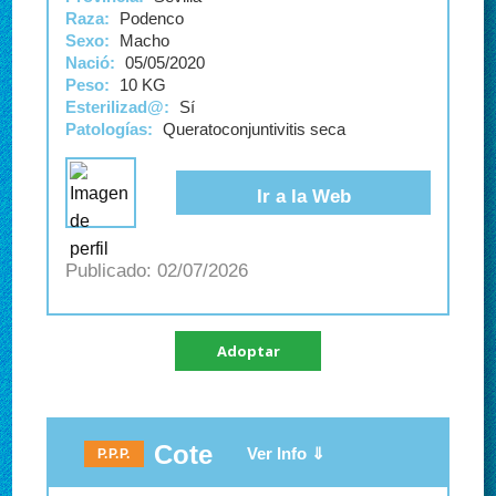
Raza:
Podenco
Sexo:
Macho
Nació:
05/05/2020
Peso:
10 KG
Esterilizad@:
Sí
Patologías:
Queratoconjuntivitis seca
Ir a la Web
02/07/2026
Adoptar
Cote
P.P.P.